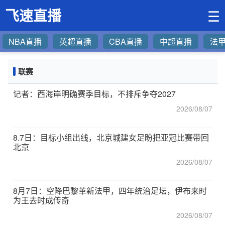
飞速直播
☰
NBA直播
英超直播
CBA直播
中超直播
法
联赛
记者：西海岸明确赛季目标，不排斥争夺2027
2026/08/07
8.7日：目标小组出线，北京城建女足盼把亚冠比赛带回
北京
2026/08/07
8月7日：空降巴黎革新法甲，四年统治足坛，伊布来时
为王去时成传奇
2026/08/07