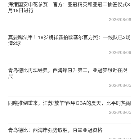
海港国安申花参赛！官方：亚冠精英和亚冠二抽签仪式8
月18日进行
2026/08/06
真要踢法甲！18岁魏祥鑫拍欧塞尔官方照：一线队已3场
造2球
2026/08/06
青岛德比再现经典，西海岸直升第二，亚冠梦想近在咫
尺
2026/08/05
同曦推倒重来，江苏“放羊”西甲CBA的夏天，比平时热闹
2026/08/05
青岛德比：西海岸强势取胜，直逼亚冠资格