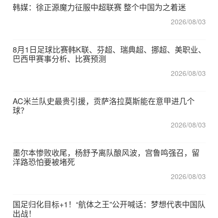
韩媒：徐正源魔力征服中超联赛 整个中国为之着迷
2026/08/03
8月1日足球比赛韩K联、芬超、瑞典超、挪超、美职业、
巴西甲赛事分析、比赛预测
2026/08/03
AC米兰队史最贵引援，贡萨洛拉莫斯能在意甲进几个
球？
2026/08/03
墨尔本惨败收尾，杨舒予离队酿风波，宫鲁鸣强召，留
洋路恐怕要被堵死
2026/08/03
国足归化目标+1！“航体之王”公开喊话：梦想代表中国队
出战！