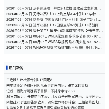
2026年08月07日 热身两连胜！拜仁2-1维拉 金玟哉戈麦斯破门
迪亚斯替补建功
2026年08月07日 无缘决赛！U17上海点球3-4枪手U17 李秋甫、
李文博失点王启戎扑点
2026年08月07日 热身赛-中国女篮险胜尼日利亚 张子宇24+11
杨舒予12+6
2026年08月07日 进军决赛！U17国足点球3-1河床U17将战阿森
纳 江宇涵替补两扑点
2026年08月07日 暂升第三！国安4-0新鹏城7轮不败 张玉宁传射
达万双响法比奥破门
2026年08月07日 08月07日WNBA常规赛 多伦多节奏 83 - 97 波
特兰火焰 集锦
2026年08月07日 08月07日WNBA常规赛 洛杉矶火花 89 - 82 明
尼苏达山猫 全场集锦
2026年08月07日 WNBA常规赛 拉斯维加斯王牌 86 - 84 印第安
纳狂热 全场集锦
热门新闻
三连胜！赵松源传射U17国足2
塞尔维亚足协撤回对因凡蒂诺连任国际足联主席的支持
记者：西海岸明确赛季目标，不排斥争夺2027
39岁前国足：开茶馆当老板，儿女双全已财富自由，妻子还是黄
圣依朋友
阿根廷25岁国脚告别欧洲，踢完世界杯即转会！正值巅峰回归阿
超
对U20女足主教练王军近日接受媒体采访对话的解读