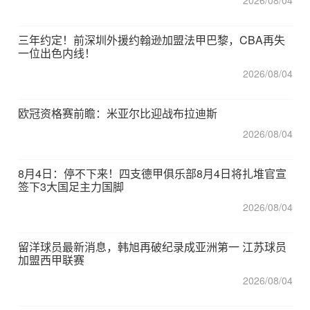
2026/08/04
三年约定！前深圳外援约翰逊加盟法甲巴黎，CBA再失
一位出色内线！
2026/08/04
欧冠资格赛前瞻：米亚尔比迎战布拉迪斯
2026/08/04
8月4日：停不下来！四支德甲俱乐部8月4日将扎堆官宣
签下3大国足主力国脚
2026/08/04
留洋球员最新消息，韩旭再破纪录成亚洲第一 江苏球员
加盟西甲联赛
2026/08/04