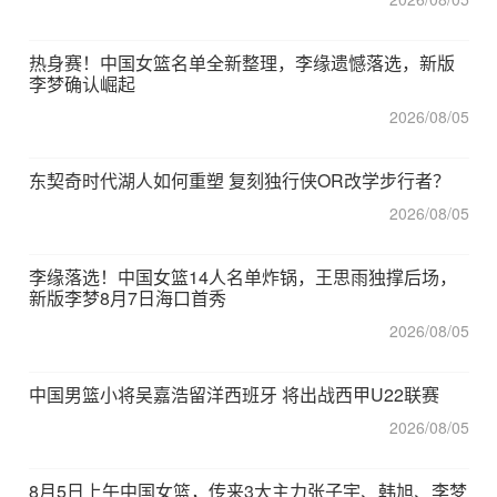
热身赛！中国女篮名单全新整理，李缘遗憾落选，新版
李梦确认崛起
2026/08/05
东契奇时代湖人如何重塑 复刻独行侠OR改学步行者？
2026/08/05
李缘落选！中国女篮14人名单炸锅，王思雨独撑后场，
新版李梦8月7日海口首秀
2026/08/05
中国男篮小将吴嘉浩留洋西班牙 将出战西甲U22联赛
2026/08/05
8月5日上午中国女篮，传来3大主力张子宇、韩旭、李梦