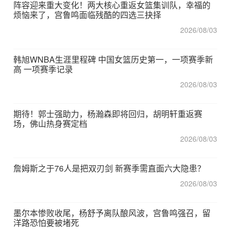
阵容迎来重大变化！两大核心重返女篮集训队，幸福的
烦恼来了，宫鲁鸣面临残酷的四选三抉择
2026/08/03
韩旭WNBA生涯里程碑 中国女篮历史第一，一项赛季新
高 一项赛季记录
2026/08/03
期待！郭士强助力，杨瀚森即将回归，胡明轩重返赛
场，佛山热身赛定档
2026/08/03
詹姆斯之于76人是把双刃剑 新赛季需直面六大隐患？
2026/08/03
墨尔本惨败收尾，杨舒予离队酿风波，宫鲁鸣强召，留
洋路恐怕要被堵死