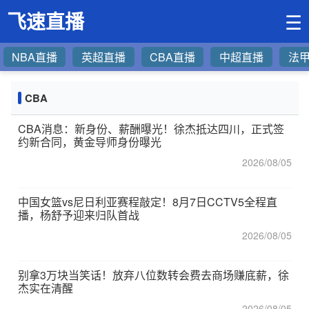
飞速直播
☰
NBA直播
英超直播
CBA直播
中超直播
法
CBA
CBA消息：新身份、薪酬曝光！徐杰抵达四川，正式签
约新合同，黄金导师身份曝光
2026/08/05
中国女篮vs尼日利亚赛程敲定！8月7日CCTV5全程直
播，杨舒予迎来归队首战
2026/08/05
别拿3万块当笑话！放弃八位数转会费去商场赚底薪，徐
杰实在清醒
2026/08/05