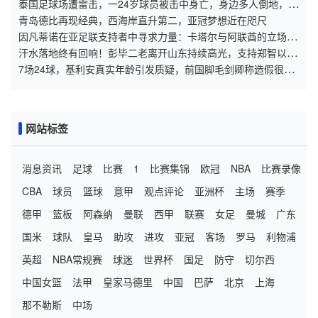
锋线！
泰国足球场遭雷击，一24岁球员被击中身亡，身边多人倒地，至
少9人受伤，警方介入调查
青岛德比再现经典，西海岸直升第二，亚冠梦想近在咫尺
因凡蒂诺在亚足联支持者中寻求力量：卡塔尔与阿联酋的立场引
发关注
汗水落地终有回响！彭毕二老离开山东持续高光，支持郑智以教
练身份征战亚冠
7场24球，基利安真实年龄引发质疑，前国脚毛剑卿称造假很正
常
网站标签
消息资讯
足球
比赛
1
比赛集锦
欧冠
NBA
比赛录像
CBA
球员
篮球
意甲
观点评论
亚洲杯
主场
赛季
德甲
篮板
阿森纳
曼联
西甲
联赛
女足
曼城
广东
国米
球队
皇马
助攻
进攻
亚冠
客场
罗马
利物浦
英超
NBA常规赛
球迷
世界杯
国足
防守
切尔西
中国女篮
法甲
皇家马德里
中国
巴萨
北京
上海
那不勒斯
中场