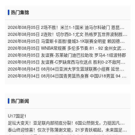
热门集锦
2026年08月05日 2场不胜！米兰1-1国米 迪马尔科破门 恩昆库
造点+点射拉莫斯登场
2026年08月05日 2连败！切尔西0-1尤文 热格罗瓦世界波制胜穆
德里克时隔614天复出
2026年08月05日 马雷斯卡首胜!曼城3-1K联赛全明星 赖因德斯
努里破门塞梅尼奥助攻
2026年08月05日 WNBA常规赛 多伦多节奏 81 - 92 金州女武神
全场集锦
2026年08月05日 友谊赛-苏莱破门迪巴拉助攻 罗马4-1纽波特郡
2026年08月05日 友谊赛-C罗缺席西马坎送点 胜利0-2不敌阿尔
梅里亚
2026年08月04日 08月04日亚洲大学生篮球联赛小组赛 延世大
学 82 - 83 北京大学 集锦
2026年08月04日 08月04日国青男篮热身赛 中国U18男篮 94 -
85 加拿大大卫·安篮球学院 集锦
热门新闻
U17国足1
足坛大变天！亚足联内部彻底分裂！6国公然倒戈，力挺因凡蒂
诺连任
泰山终迎惊喜！仅次于陈蒲谢文能，21岁青妖崛起，未来国足新