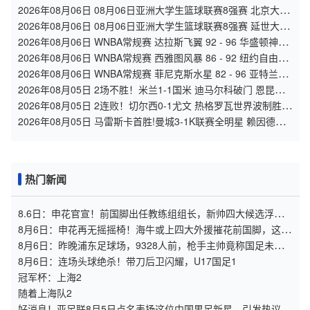
2026年08月06日 08月06日亚洲大学生篮球联赛8强赛 北京大学
77 - 79 上海交通大学 集锦
2026年08月06日 08月06日亚洲大学生篮球联赛8强赛 延世大学
67 - 72 政治大学 集锦
2026年08月06日 WNBA常规赛 达拉斯飞翼 92 - 96 华盛顿神秘
人 全场集锦
2026年08月06日 WNBA常规赛 西雅图风暴 86 - 92 纽约自由人
全场集锦
2026年08月06日 WNBA常规赛 菲尼克斯水星 82 - 96 亚特兰大
梦想 全场集锦
2026年08月05日 2场不胜！米兰1-1国米 迪马尔科破门 恩昆库
造点+点射拉莫斯登场
2026年08月05日 2连败！切尔西0-1尤文 热格罗瓦世界波制胜穆
德里克时隔614天复出
2026年08月05日 马雷斯卡首胜!曼城3-1K联赛全明星 赖因德斯
努里破门塞梅尼奥助攻
热门新闻
8.6日：申花官宣！前国脚出任教练组组长，新帅四大候选浮
出，于汉超救火？
8月6日：申花再无摇摇椅！海牛或上四大外援摧花前国脚，这套
阵容踢中甲都困难
8月6日：昨晚浦东足球场，9328人前，枪手主帅竟称国足未来
是他
8月6日：连场头球绝杀！带刀后卫闪耀，U17国足1
冠军杯：上海2
随着上海队2
好消息！亚足联8月5日点名表扬这位中国男足新星，引发热议