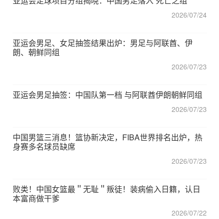
亚运会足球项目分组揭晓：中国男足落入“死亡之组”
2026/07/24
亚运会男足、女足抽签结果出炉：男足与阿联酋、伊
朗、朝鲜同组
2026/07/23
亚运会男足抽签：中国队第一档 与阿联酋伊朗朝鲜同组
2026/07/23
中国男篮三消息！篮协新决定，FIBA世界排名出炉，热
身赛多名球员缺席
2026/07/23
败类！中国女篮最＂无耻＂叛徒！装病偷入日籍，认日
本富商做干爹
2026/07/22