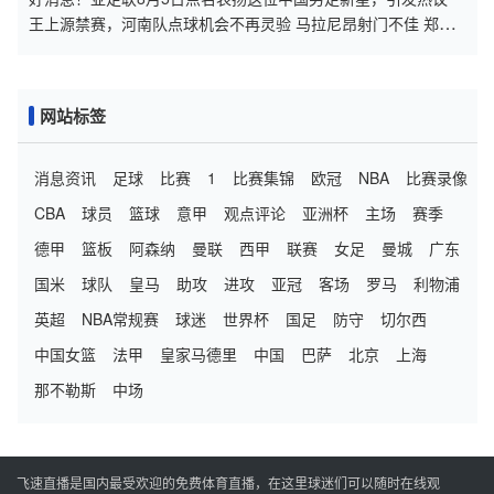
王上源禁赛，河南队点球机会不再灵验 马拉尼昂射门不佳 郑智
目标亚冠资格
网站标签
消息资讯
足球
比赛
1
比赛集锦
欧冠
NBA
比赛录像
CBA
球员
篮球
意甲
观点评论
亚洲杯
主场
赛季
德甲
篮板
阿森纳
曼联
西甲
联赛
女足
曼城
广东
国米
球队
皇马
助攻
进攻
亚冠
客场
罗马
利物浦
英超
NBA常规赛
球迷
世界杯
国足
防守
切尔西
中国女篮
法甲
皇家马德里
中国
巴萨
北京
上海
那不勒斯
中场
飞速直播是国内最受欢迎的免费体育直播，在这里球迷们可以随时在线观