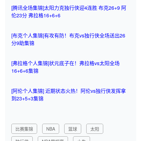
[腾讯全场集锦]太阳力克独行侠迎4连胜 布克26+9 阿
伦23分 弗拉格16+6+6
[布克个人集锦]有攻有防！布克vs独行侠全场送出26
分9助集锦
[弗拉格个人集锦]状元底子在！弗拉格vs太阳全场
16+6+6集锦
[阿伦个人集锦] 近期状态火热！阿伦vs独行侠发挥拿
到23+5+3集锦
比赛集锦
NBA
篮球
太阳