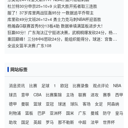
杜兰特30分申京25+10+9 火箭大胜开拓者取三连胜
服了！37岁库里两战狂轰95分 一数据追平乔帮主
库里砍49分文班26+12+4 勇士力克马刺NBA杯迎首胜
杨瀚森G联赛首秀8分13板4助 数据单填满篮板进步大！
狂赢60分！广东淘汰辽宁挺进决赛，武桐桐爆发砍24分，杨舒予
20分
重回巅峰！三分8中6怒砍24分，能组织能得分，球迷：宫鲁鸣召
她替代李缘
全运女篮半决赛:广东108
网站标签
消息资讯
比赛
足球
1
欧冠
比赛录像
观点评论
NBA
球员
意甲
CBA
比赛集锦
主场
联赛
进攻
赛季
西甲
德甲
曼联
篮球
亚冠
球迷
球队
客场
女足
阿森纳
利物浦
篮板
巴萨
亚洲杯
国米
广东
曼城
防守
皇马
助攻
国足
英超
罗马
那不勒斯
中超
法甲
世界杯