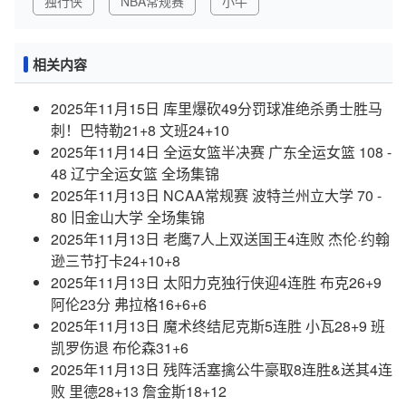
独行侠
NBA常规赛
小牛
相关内容
2025年11月15日 库里爆砍49分罚球准绝杀勇士胜马
刺！巴特勒21+8 文班24+10
2025年11月14日 全运女篮半决赛 广东全运女篮 108 -
48 辽宁全运女篮 全场集锦
2025年11月13日 NCAA常规赛 波特兰州立大学 70 -
80 旧金山大学 全场集锦
2025年11月13日 老鹰7人上双送国王4连败 杰伦·约翰
逊三节打卡24+10+8
2025年11月13日 太阳力克独行侠迎4连胜 布克26+9
阿伦23分 弗拉格16+6+6
2025年11月13日 魔术终结尼克斯5连胜 小瓦28+9 班
凯罗伤退 布伦森31+6
2025年11月13日 残阵活塞擒公牛豪取8连胜&送其4连
败 里德28+13 詹金斯18+12