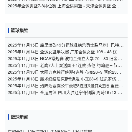
全场录像
2025年全运男篮7-8排位赛 上海全运男篮 - 天津全运男篮 全场录
像
篮球集锦
2025年11月15日 库里爆砍49分罚球准绝杀勇士胜马刺！巴特勒
21+8 文班24+10
2025年11月14日 全运女篮半决赛 广东全运女篮 108 - 48 辽宁
全运女篮 全场集锦
2025年11月13日 NCAA常规赛 波特兰州立大学 70 - 80 旧金山
大学 全场集锦
2025年11月13日 老鹰7人上双送国王4连败 杰伦·约翰逊三节打
卡24+10+8
2025年11月13日 太阳力克独行侠迎4连胜 布克26+9 阿伦23分
弗拉格16+6+6
2025年11月13日 魔术终结尼克斯5连胜 小瓦28+9 班凯罗伤退
布伦森31+6
2025年11月13日 残阵活塞擒公牛豪取8连胜&送其4连败 里德
28+13 詹金斯18+12
2025年11月12日 全运男篮-四川大胜辽宁夺铜牌 周琦16+13 孙
铭徽15+10
篮球新闻
东契奇24+12里夫斯31+7 NBA杯湖人轻取鹈鹕